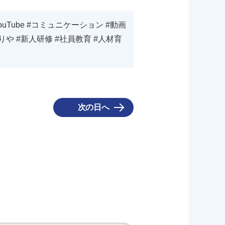
Tube #コミュニケーション #動画
なりや #新人研修 #社員教育 #人材育
次の日へ