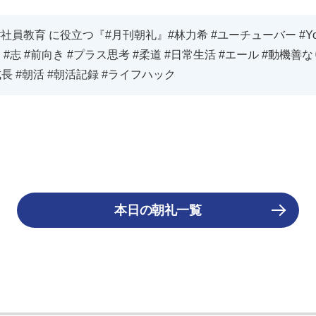
社員教育 に役立つ『#月刊朝礼』#林力希 #ユーチューバー #You
 #志 #前向き #プラス思考 #柔道 #日常生活 #エール #動機善
成長 #朝活 #朝活記録 #ライフハック
本日の朝礼一覧