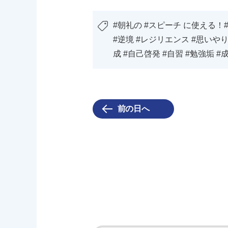
#朝礼の #スピーチ に使える！#
#逆境 #レジリエンス #思いやり
成 #自己啓発 #自習 #勉強垢 #
前の日へ