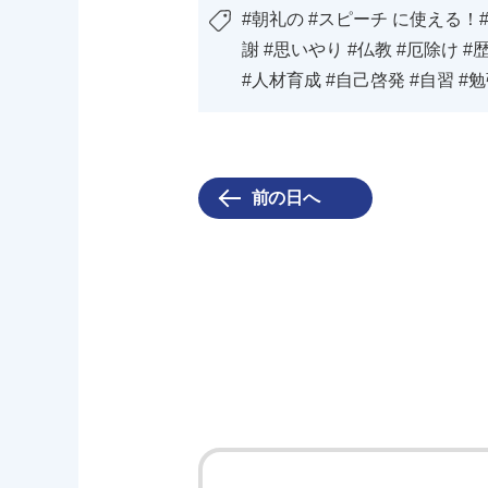
#朝礼の #スピーチ に使える！
謝 #思いやり #仏教 #厄除け #
#人材育成 #自己啓発 #自習 #
前の日へ