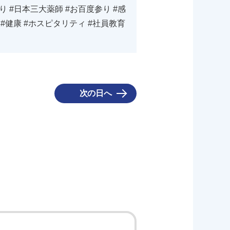
り #日本三大薬師 #お百度参り #感
ア #健康 #ホスピタリティ #社員教育
次の日へ