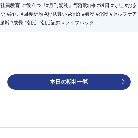
#社員教育 に役立つ『#月刊朝礼』#薬師如来 #縁日 #寺社 #お参
歴史 #祈り #回復祈願 #お見舞い #治療 #看護 #介護 #セルフケ
勉強垢 #成長 #朝活 #朝活記録 #ライフハック
本日の朝礼一覧