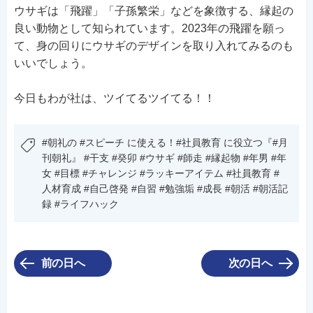
ウサギは「飛躍」「子孫繁栄」などを象徴する、縁起の
良い動物として知られています。2023年の飛躍を願っ
て、身の回りにウサギのデザインを取り入れてみるのも
いいでしょう。
今日もわが社は、ツイてるツイてる！！
#朝礼の #スピーチ に使える！#社員教育 に役立つ『#月
刊朝礼』 #干支 #癸卯 #ウサギ #師走 #縁起物 #年男 #年
女 #目標 #チャレンジ #ラッキーアイテム #社員教育 #
人材育成 #自己啓発 #自習 #勉強垢 #成長 #朝活 #朝活記
録 #ライフハック
前の日へ
次の日へ