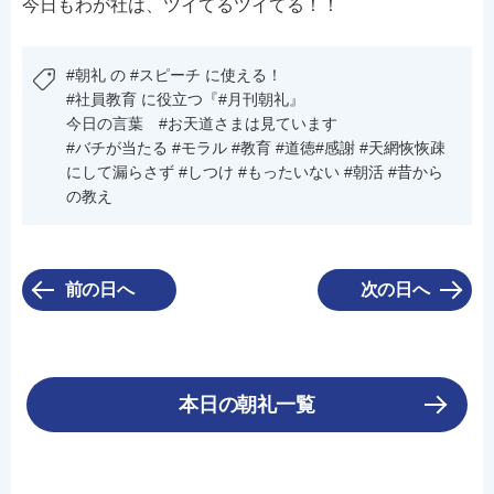
今日もわが社は、ツイてるツイてる！！
#朝礼 の #スピーチ に使える！
#社員教育 に役立つ『#月刊朝礼』
今日の言葉 #お天道さまは見ています
#バチが当たる #モラル #教育 #道徳#感謝 #天網恢恢疎
にして漏らさず #しつけ #もったいない #朝活 #昔から
の教え
前の日へ
次の日へ
本日の朝礼一覧