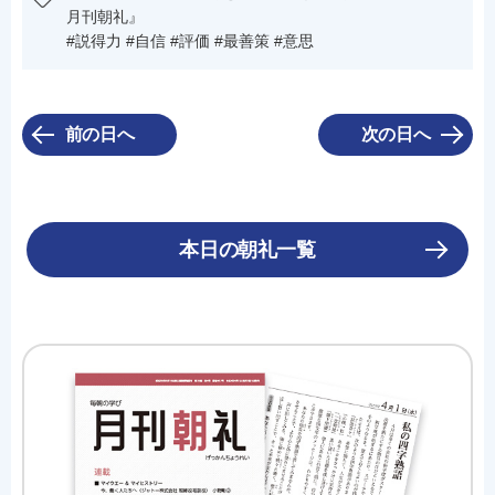
月刊朝礼』
#説得力 #自信 #評価 #最善策 #意思
前の日へ
次の日へ
本日の朝礼一覧