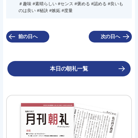
＃趣味 #素晴らしい #センス #褒める #認める #良いも
のは良い #秘訣 #嫉妬 #度量
前の日へ
次の日へ
本日の朝礼一覧