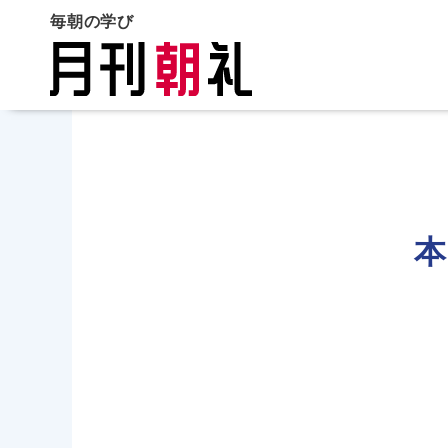
毎朝の学び
本