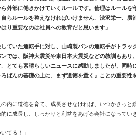
から外部に働きかけていくルールです。倫理はルールを
、自らルールを整えなければいけません。渋沢栄一、廣
やはり重要なのは社員への教育だと思います」
生していた運転手に対し、山崎製パンの運転手がトラッ
パンでは、阪神大震災や東日本大震災などの教訓もあり
す。とても素晴らしいニュースに感動しましたが、同時
そろばんの基礎の上に、まず道徳を置く』ことの重要性
人の内に道徳を育て、成長させなければ、いつかきっと
徳的に成長し、しっかりと利益をあげる会社になってい
ついてる！」