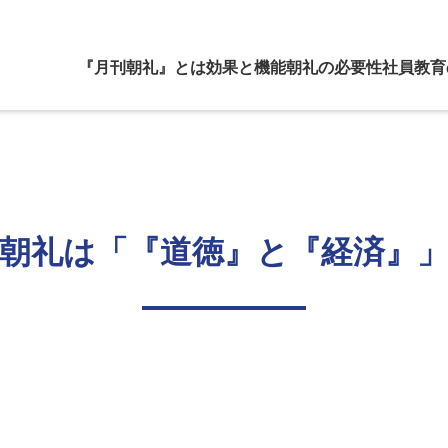
『月刊朝礼』とは
効果と機能
朝礼の必要性
社員教育
朝礼は「『道徳』と『経済』