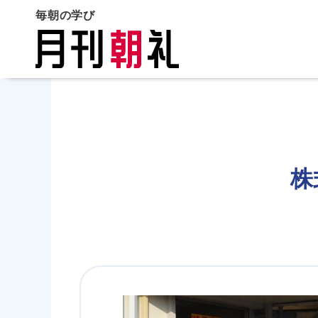
毎朝の学び
株