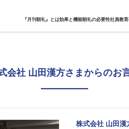
『月刊朝礼』とは
効果と機能
朝礼の必要性
社員教育
式会社 山田漢方さまからのお
株式会社 山田漢