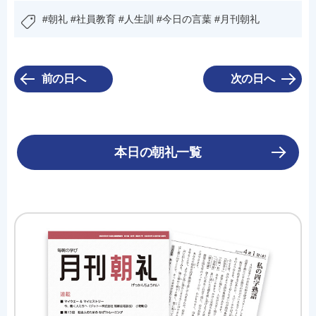
#朝礼 #社員教育 #人生訓 #今日の言葉 #月刊朝礼
前の日へ
次の日へ
本日の朝礼一覧