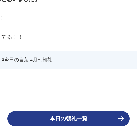
！
イてる！！
 #今日の言葉 #月刊朝礼
本日の朝礼一覧