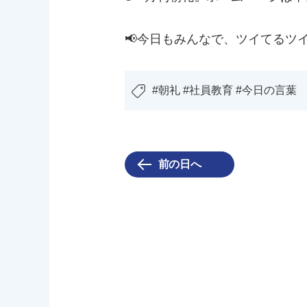
📢今日もみんなで、ツイてるツ
#朝礼 #社員教育 #今日の言葉
前の日へ