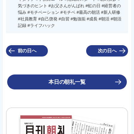
気づきのヒント #お父さんがんばれ #虹の日 #経営者の
悩み #モチベーション #モチベ #最高の朝活 #新人研修
#社員教育 #自己啓発 #自習 #勉強垢 #成長 #朝活 #朝活
記録 #ライフハック
前の日へ
次の日へ
本日の朝礼一覧