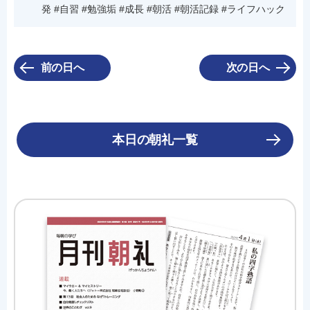
発 #自習 #勉強垢 #成長 #朝活 #朝活記録 #ライフハック
前の日へ
次の日へ
本日の朝礼一覧