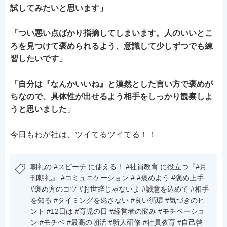
試してみたいと思います」
「つい悪い点ばかり指摘してしまいます。人のいいとこ
ろを見つけて褒められるよう、意識して少しずつでも練
習したいです」
「自分は『なんかいいね』と漠然とした言い方で褒めが
ちなので、具体性が出せるよう相手をしっかり観察しよ
うと思いました」
今日もわが社は、ツイてるツイてる！！
朝礼の #スピーチ に使える！ #社員教育 に役立つ『#月
刊朝礼』 #コミュニケーション # #褒めよう #褒め上手
#褒め方のコツ #お世辞じゃないよ #誠意を込めて #相手
を知る #タイミングを逃さない #良い循環 #気づきのヒ
ント #12日は #育児の日 #経営者の悩み #モチベーショ
ン #モチベ #最高の朝活 #新人研修 #社員教育 #自己啓