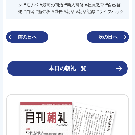
ン #モチベ #最高の朝活 #新人研修 #社員教育 #自己啓
発 #自習 #勉強垢 #成長 #朝活 #朝活記録 #ライフハック
前の日へ
次の日へ
本日の朝礼一覧