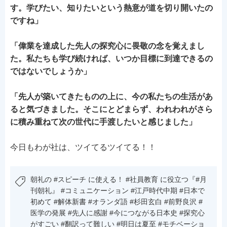
す。学びたい、知りたいという熱意が道を切り開いたの
ですね」
「偉業を達成した先人の探究心に畏敬の念を覚えまし
た。私たちも学び続ければ、いつか目標に到達できるの
ではないでしょうか」
「先人が築いてきたものの上に、今の私たちの生活があ
ると気づきました。そこにとどまらず、われわれがさら
に積み重ねて次の世代に手渡したいと感じました」
今日もわが社は、ツイてるツイてる！！
朝礼の #スピーチ に使える！ #社員教育 に役立つ『#月
刊朝礼』 #コミュニケーション #江戸時代中期 #日本で
初めて #解体新書 #オランダ語 #杉田玄白 #前野良沢 #
医学の発展 #先人に感謝 #今につながる日本史 #探究心
がすごい #翻訳って難しい #明日は夏至 #モチベーショ