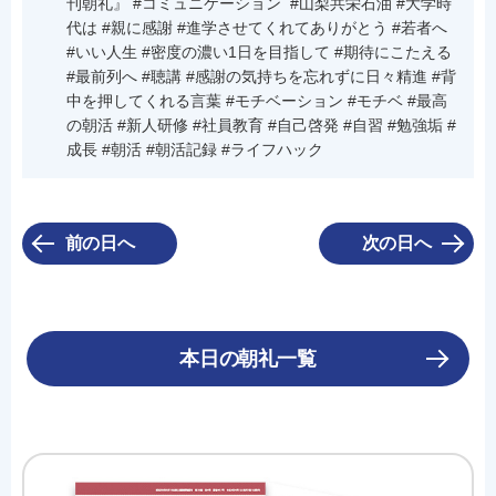
刊朝礼』 #コミュニケーション #山梨共栄石油 #大学時
代は #親に感謝 #進学させてくれてありがとう #若者へ
#いい人生 #密度の濃い1日を目指して #期待にこたえる
#最前列へ #聴講 #感謝の気持ちを忘れずに日々精進 #背
中を押してくれる言葉 #モチベーション #モチベ #最高
の朝活 #新人研修 #社員教育 #自己啓発 #自習 #勉強垢 #
成長 #朝活 #朝活記録 #ライフハック
前の日へ
次の日へ
本日の朝礼一覧