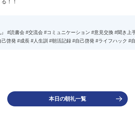
てる！！
』 #読書会 #交流会 #コミュニケーション #意見交換 #聞き上手
自己啓発 #成長 #人生訓 #朝活記録 #自己啓発 #ライフハック #
本日の朝礼一覧