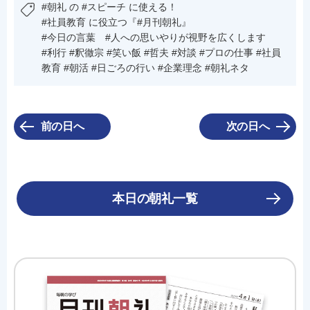
#朝礼 の #スピーチ に使える！
#社員教育 に役立つ『#月刊朝礼』
#今日の言葉 #人への思いやりが視野を広くします
#利行 #釈徹宗 #笑い飯 #哲夫 #対談 #プロの仕事 #社員
教育 #朝活 #日ごろの行い #企業理念 #朝礼ネタ
前の日へ
次の日へ
本日の朝礼一覧