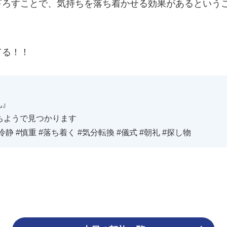
下ろすことで、気持ちを落ち着かせる効果があるという
てる！！
礼』
ちようで見つかります
#冷静 #慎重 #落ち着く #気分転換 #儀式 #朝礼 #探し物