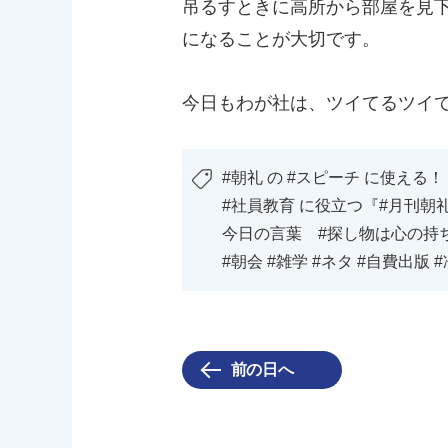
吊るすときに高所から部屋を見
になることが大切です。
今日もわが社は、ツイてるツイ
#朝礼 の #スピーチ に使える！
#社員教育 に役立つ『#月刊朝
今日の言葉 #探し物は心の持
#朝会 #雑学 #ネタ #自費出版 
前の日へ