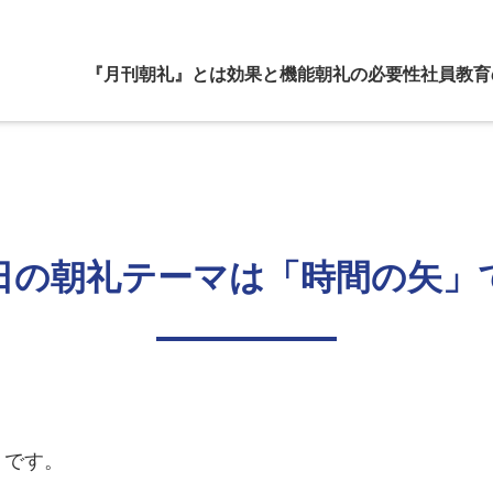
『月刊朝礼』とは
効果と機能
朝礼の必要性
社員教育
日の朝礼テーマは「時間の矢」
」
です。