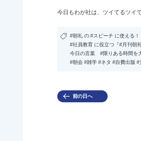
今日もわが社は、ツイてるツイ
#朝礼 の #スピーチ に使える！
#社員教育 に役立つ『#月刊朝
今日の言葉 #限りある時間を
#朝会 #雑学 #ネタ #自費出版 
前の日へ