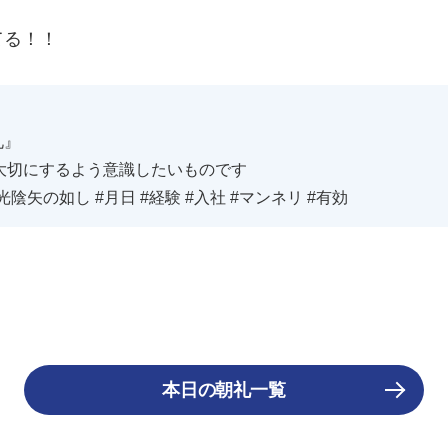
てる！！
礼』
大切にするよう意識したいものです
#光陰矢の如し #月日 #経験 #入社 #マンネリ #有効
本日の朝礼一覧