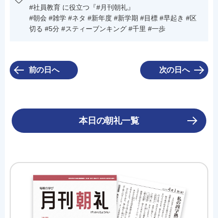
#社員教育 に役立つ『#月刊朝礼』
#朝会 #雑学 #ネタ #新年度 #新学期 #目標 #早起き #区
切る #5分 #スティーブンキング #千里 #一歩
前の日へ
次の日へ
本日の朝礼一覧