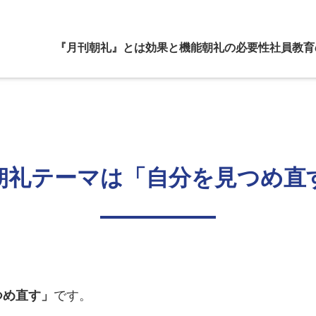
『月刊朝礼』とは
効果と機能
朝礼の必要性
社員教育
朝礼テーマは「自分を見つめ直
つめ直す」
です。