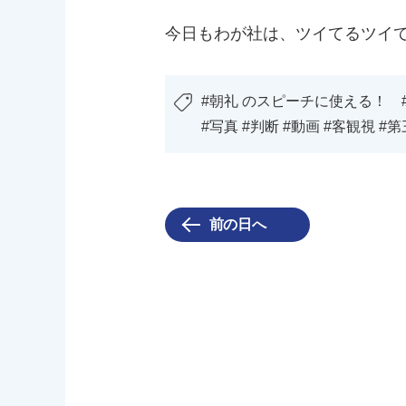
今日もわが社は、ツイてるツイ
#朝礼 のスピーチに使える！ 
#写真 #判断 #動画 #客観視 #
前の日へ