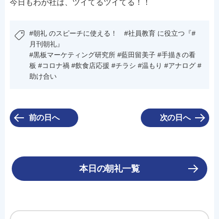
今日もわが社は、ツイてるツイてる！！
#朝礼 のスピーチに使える！ #社員教育 に役立つ『#
月刊朝礼』
#黒板マーケティング研究所 #藍田留美子 #手描きの看
板 #コロナ禍 #飲食店応援 #チラシ #温もり #アナログ #
助け合い
前の日へ
次の日へ
本日の朝礼一覧