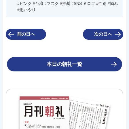
#ピンク #台湾 #マスク #推奨 #SNS ＃ロゴ #性別 #悩み
#思いやり
前の日へ
次の日へ
本日の朝礼一覧