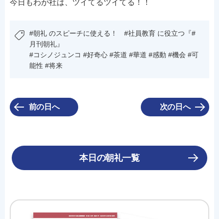
今日もわが社は、ツイてるツイてる！！
#朝礼 のスピーチに使える！ #社員教育 に役立つ『#
月刊朝礼』
#コシノジュンコ #好奇心 #茶道 #華道 #感動 #機会 #可
能性 #将来
前の日へ
次の日へ
本日の朝礼一覧