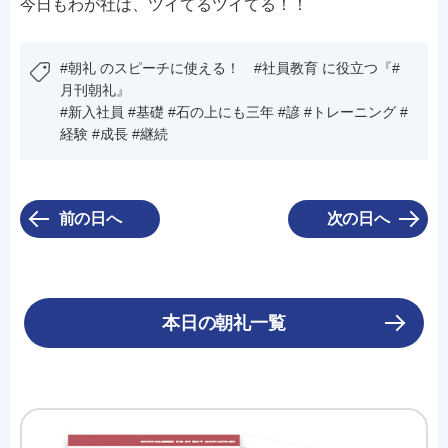
今日もわが社は、ツイてるツイてる！！
#朝礼 のスピーチに使える！ #社員教育 に役立つ『#
月刊朝礼』
#新入社員 #基礎 #石の上にも三年 #諺 #トレーニング #
経験 #成長 #継続
前の日へ
次の日へ
本日の朝礼一覧