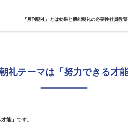
『月刊朝礼』とは
効果と機能
朝礼の必要性
社員教育
朝礼テーマは「努力できる才
る才能」
です。