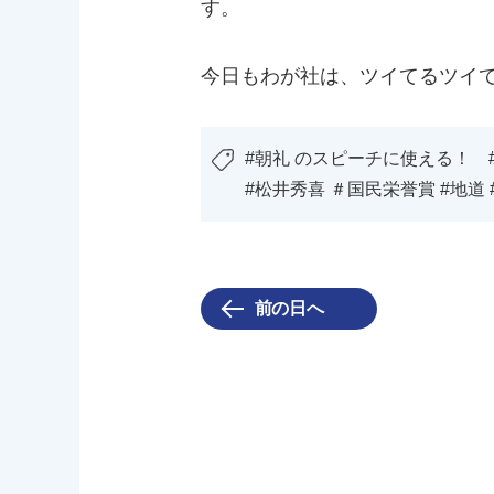
す。
今日もわが社は、ツイてるツイ
#朝礼 のスピーチに使える！ 
#松井秀喜 ＃国民栄誉賞 #地道 
前の日へ