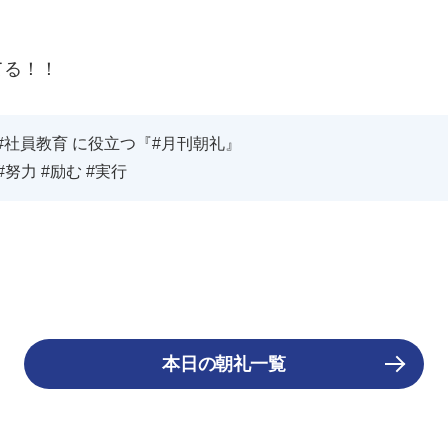
てる！！
#社員教育 に役立つ『#月刊朝礼』
#努力 #励む #実行
本日の朝礼一覧