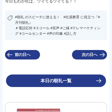
今日もわが社は、ツイてるツイてる！！
#朝礼 のスピーチに使える！ #社員教育 に役立つ『#
月刊朝礼』
＃電話応対 #３コール #笑声 #ご縁 #テレマーケティン
グ #コールセンター #声の印象 #話し方
前の日へ
次の日へ
本日の朝礼一覧