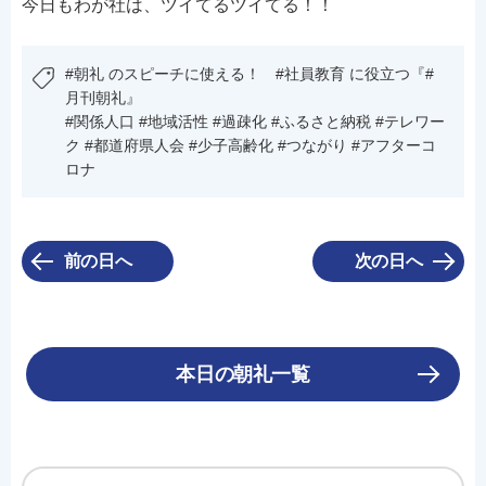
今日もわが社は、ツイてるツイてる！！
#朝礼 のスピーチに使える！ #社員教育 に役立つ『#
月刊朝礼』
#関係人口 #地域活性 #過疎化 #ふるさと納税 #テレワー
ク #都道府県人会 #少子高齢化 #つながり #アフターコ
ロナ
前の日へ
次の日へ
本日の朝礼一覧