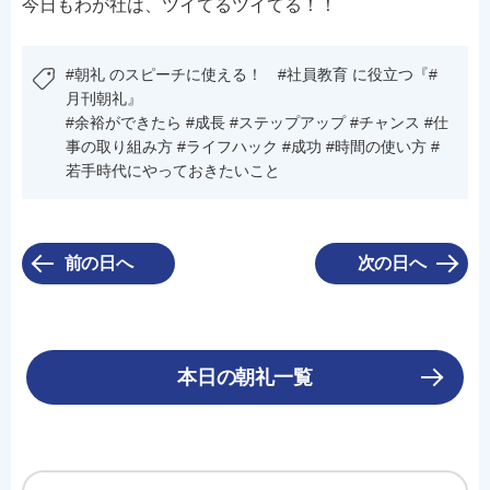
今日もわが社は、ツイてるツイてる！！
#朝礼 のスピーチに使える！ #社員教育 に役立つ『#
月刊朝礼』
#余裕ができたら #成長 #ステップアップ #チャンス #仕
事の取り組み方 #ライフハック #成功 #時間の使い方 #
若手時代にやっておきたいこと
前の日へ
次の日へ
本日の朝礼一覧