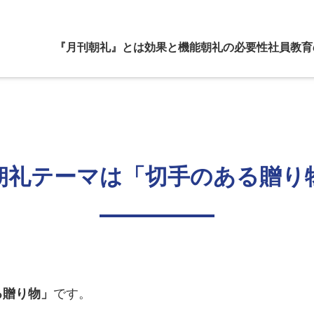
『月刊朝礼』とは
効果と機能
朝礼の必要性
社員教育
朝礼テーマは「切手のある贈り
る贈り物」
です。