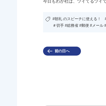
今日もわが社は、ツイてるツイ
#朝礼 のスピーチに使える！ 
＃切手 #総務省 #郵便 #メール 
前の日へ