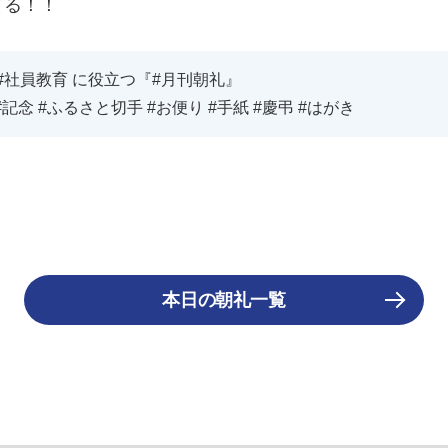
てる！！
#社員教育 に役立つ『#月刊朝礼』
#記念 #ふるさと切手 #お便り #手紙 #慶弔 #はがき
本日の朝礼一覧