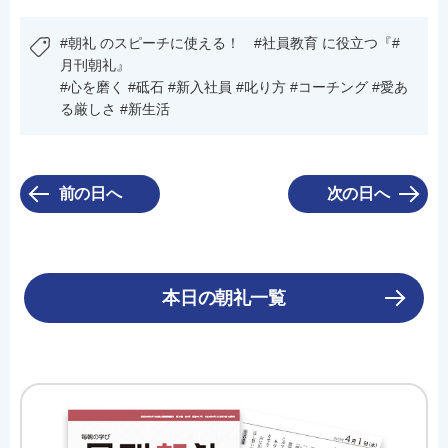
#朝礼 のスピーチに使える！ #社員教育 に役立つ『#
月刊朝礼』
#心を磨く #砥石 #新入社員 #叱り方 #コーチング #愛あ
る厳しさ #新生活
前の日へ
次の日へ
本日の朝礼一覧