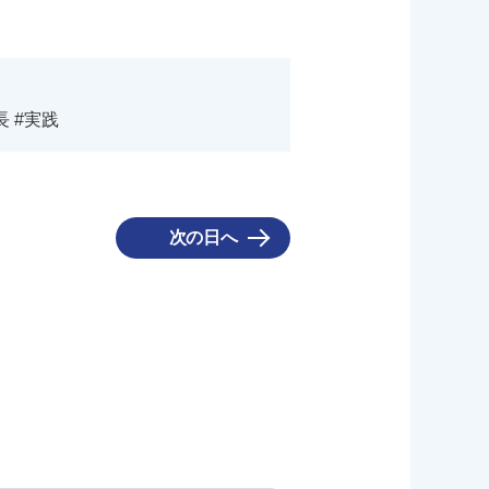
長 #実践
次の日へ