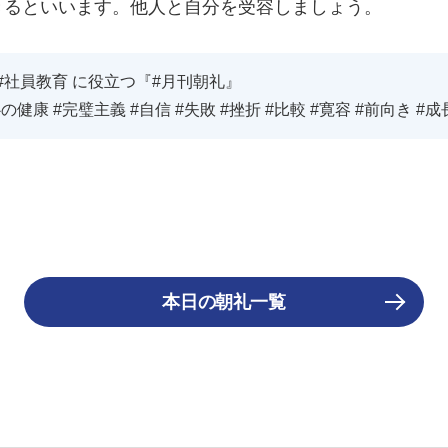
きるといいます。他人と自分を受容しましょう。
#社員教育 に役立つ『#月刊朝礼』
健康 #完璧主義 #自信 #失敗 #挫折 #比較 #寛容 #前向き #成
本日の朝礼一覧