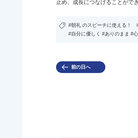
止め、成長につなげることがで
#朝礼 のスピーチに使える！ 
#自分に優しく #ありのまま #心の
前の日へ