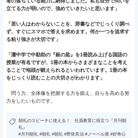
者の落ちている能力に納得しました。私も自分で問いを
立てる力が弱いので、強めていきたいと思います」
「若い人はわからないことを、辞書などでじっくり調べ
ず、すぐにスマホで答えを求めます。何か一つを追求す
る粘り強さが大切です」
「灘中学で中勘助の『銀の匙』を1冊読み上げる国語の
授業が有名ですが、1冊の本からさまざまなことを考え
ることで地頭が鍛えられるといわれています。1冊の本
をじっくり読むことの大切さがわかります」
問う力、全体像を把握する力を鍛え、自らを高める努
力をしたいものです。
朝礼のスピーチに使える！ 社員教育に役立つ『月刊朝
礼』
#月刊朝礼 #朝礼 #朝礼 #野依良治 #ノーベル賞 #好奇心