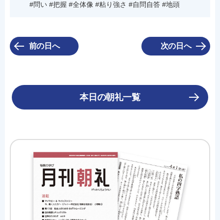
#問い #把握 #全体像 #粘り強さ #自問自答 #地頭
前の日へ
次の日へ
本日の朝礼一覧