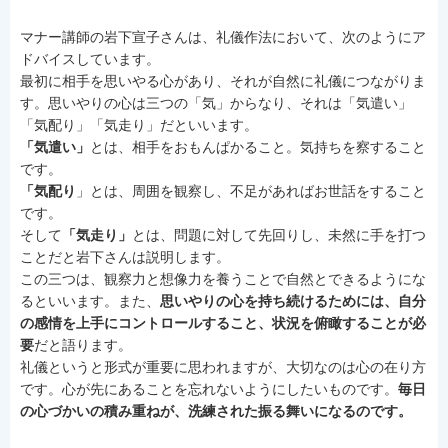
マナー講師の岩下宣子さんは、礼儀作法において、次のようにア
ドバイスしています。
最初に相手を思いやる心があり、それが自然に礼儀につながりま
す。思いやりの心は三つの「気」からなり、それは「気遣い」
「気配り」「気走り」だといいます。
「気遣い」
とは、相手をおもんぱかること。気持ちを察すること
です。
「気配り
」とは、周囲を観察し、不足があればお世話をすること
です。
そして
「気走り」
とは、問題に対して先回りし、未然に手を打つ
ことだと岩下さんは説明します。
この三つは、観察力と想像力を養うことで自然とできるようにな
るといいます。また、
思いやりの心を持ち続けるためには、自分
の感情を上手にコントロールすること、状況を俯瞰することが必
要
だと語ります。
礼儀というと形式が重要に思われますが、大切なのは心の在り方
です。心が先にあることを忘れないようにしたいものです。
毎日
の心づかいの積み重ねが、洗練された振る舞いになるのです。