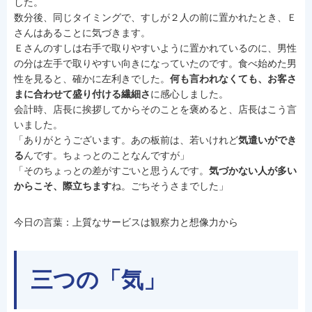
した。
数分後、同じタイミングで、すしが２人の前に置かれたとき、Ｅ
さんはあることに気づきます。
Ｅさんのすしは右手で取りやすいように置かれているのに、男性
の分は左手で取りやすい向きになっていたのです。食べ始めた男
性を見ると、確かに左利きでした。
何も言われなくても、お客さ
まに合わせて盛り付ける繊細さ
に感心しました。
会計時、店長に挨拶してからそのことを褒めると、店長はこう言
いました。
「ありがとうございます。あの板前は、若いけれど
気遣いができ
る
んです。ちょっとのことなんですが」
「そのちょっとの差がすごいと思うんです。
気づかない人が多い
からこそ、際立ちます
ね。ごちそうさまでした」
今日の言葉：上質なサービスは観察力と想像力から
三つの「気」