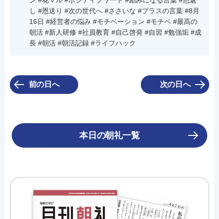
ン #花マル #ポジティブワード #励みになる言葉 #恩返
し #恩送り #次の世代へ #ささいな #プラスの言葉 #8月
16日 #経営者の悩み #モチベーション #モチベ #最高の
朝活 #新人研修 #社員教育 #自己啓発 #自習 #勉強垢 #成
長 #朝活 #朝活記録 #ライフハック
前の日へ
次の日へ
本日の朝礼一覧