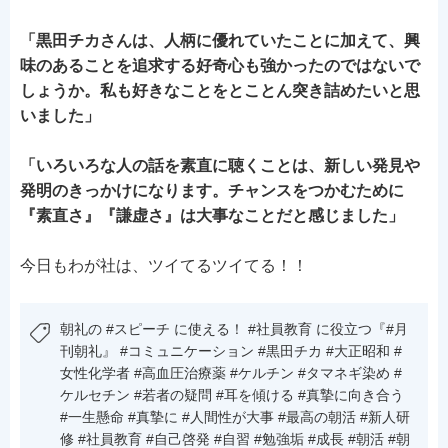
「黒田チカさんは、人柄に優れていたことに加えて、興
味のあることを追求する好奇心も強かったのではないで
しょうか。私も好きなことをとことん突き詰めたいと思
いました」
「いろいろな人の話を素直に聴くことは、新しい発見や
発明のきっかけになります。チャンスをつかむために
『素直さ』『謙虚さ』は大事なことだと感じました」
今日もわが社は、ツイてるツイてる！！
朝礼の #スピーチ に使える！ #社員教育 に役立つ『#月
刊朝礼』 #コミュニケーション #黒田チカ #大正昭和 #
女性化学者 #高血圧治療薬 #ケルチン #タマネギ染め #
ケルセチン #若者の疑問 #耳を傾ける #真摯に向き合う
#一生懸命 #真摯に #人間性が大事 #最高の朝活 #新人研
修 #社員教育 #自己啓発 #自習 #勉強垢 #成長 #朝活 #朝