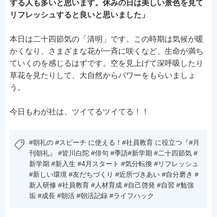
する人も多いと思います。休みの日は美しい景色を見て
リフレッシュすると良いと思いました」
本日は二十四節気の「清明」です。この時期は気候が暖
かくなり、さまざまな花が一斉に咲くなど、生命が満ち
ていくのを感じるはずです。空を見上げて深呼吸したり
草花を見たりして、大自然からパワーをもらいましょ
う。
今日もわが社は、ツイてるツイてる！！
#朝礼の #スピーチ に使える！#社員教育 に役立つ『#月
刊朝礼』 #皆川白陀 #俳句 #季語#新学期 #二十四節気 #
新学期 #新入生 #4月スタート #気分転換 #リフレッシュ
#新しい環境 #友だちづくり #近所づきあい #自分磨き #
新人研修 #社員教育 #人材育成 #自己啓発 #自習 #勉強
垢 #成長 #朝活 #朝活記録 #ライフハック