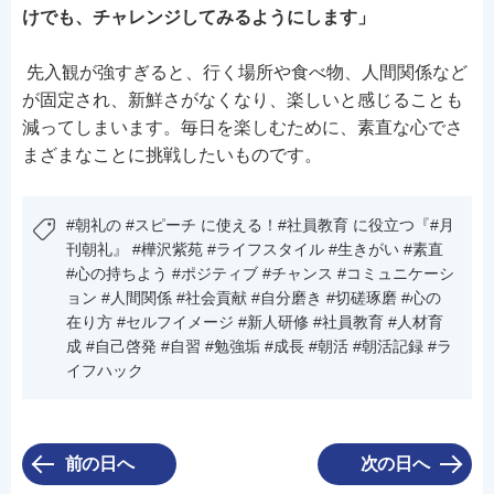
けでも、チャレンジしてみるようにします」
先入観が強すぎると、行く場所や食べ物、人間関係など
が固定され、新鮮さがなくなり、楽しいと感じることも
減ってしまいます。毎日を楽しむために、素直な心でさ
まざまなことに挑戦したいものです。
#朝礼の #スピーチ に使える！#社員教育 に役立つ『#月
刊朝礼』 #樺沢紫苑 #ライフスタイル #生きがい #素直
#心の持ちよう #ポジティブ #チャンス #コミュニケーシ
ョン #人間関係 #社会貢献 #自分磨き #切磋琢磨 #心の
在り方 #セルフイメージ #新人研修 #社員教育 #人材育
成 #自己啓発 #自習 #勉強垢 #成長 #朝活 #朝活記録 #ラ
イフハック
前の日へ
次の日へ