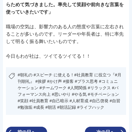
らためて気づきました。率先して笑顔や前向きな言葉を
使っていきたいです」
職場の空気は、影響力のある人の態度や言葉に左右され
ることが多いものです。リーダーや年長者は、特に率先
して明るく振る舞いたいものです。
今日もわが社は、ツイてるツイてる！！
#朝礼の #スピーチ に使える！#社員教育 に役立つ『#月
刊朝礼』 #挨拶 #かけ声 #接客 #プラス思考 #コミュニ
ケーション #チームワーク #人間関係 #リラックス #パ
フォーマンス向上 #思いやり #やる気 #モチベーション
#笑顔 #社員教育 #自己暗示 #人材育成 #自己啓発 #自習
#勉強垢 #成長 #朝活 #朝活記録 #ライフハック