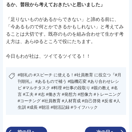
るか、普段から考えておきたいと思いました」
「足りないものがあるからできない」と諦める前に、
「今あるもので何とかできるかもしれない」と考えてみ
ることは大切です。既存のものを組み合わせて生かす考
え方は、あらゆるところで役にたちます。
今日もわが社は、ツイてるツイてる！！
#朝礼の #スピーチ に使える！#社員教育 に役立つ『#月
刊朝礼』 #あるもので補う #臨機応変 #あり合わせレシ
ピ #マルチタスク #料理 #仕事の段取り #親の教え #名
言 #工夫 # #志 #働き方 #発想力 #想像力 #トレーニング
#コーチング #社員教育 #人材育成 #自己啓発 #反省 #人
生訓 #成長 #朝活 #朝活記録 #ライフハック