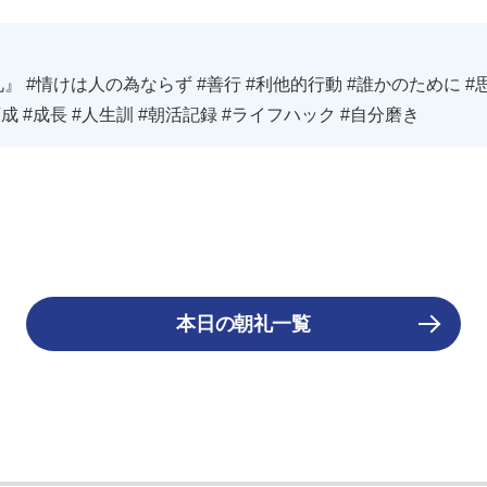
』 #情けは人の為ならず #善行 #利他的行動 #誰かのために #
成 #成長 #人生訓 ​#朝活記録 #ライフハック #自分磨き
本日の朝礼一覧