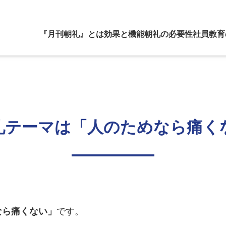
『月刊朝礼』とは
効果と機能
朝礼の必要性
社員教育
礼テーマは「人のためなら痛く
なら痛くない」
です。