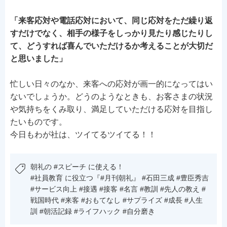
「来客応対や電話応対において、同じ応対をただ繰り返
すだけでなく、相手の様子をしっかり見たり感じたりし
て、どうすれば喜んでいただけるか考えることが大切だ
と思いました」
忙しい日々のなか、来客への応対が画一的になってはい
ないでしょうか。どうのようなときも、お客さまの状況
や気持ちをくみ取り、満足していただける応対を目指し
たいものです。
今日もわが社は、ツイてるツイてる！！
朝礼の #スピーチ に使える！
#社員教育 に役立つ『#月刊朝礼』 #石田三成 #豊臣秀吉
#サービス向上 #接遇 #接客 #名言 #教訓 #先人の教え #
戦国時代 #来客 #おもてなし #サプライズ #成長 #人生
訓 #朝活記録 #ライフハック #自分磨き