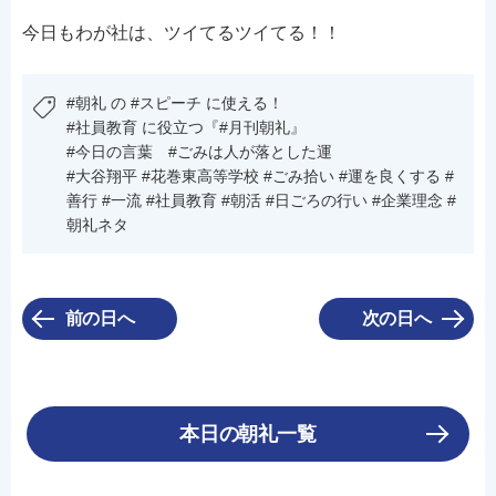
今日もわが社は、ツイてるツイてる！！
#朝礼 の #スピーチ に使える！
#社員教育 に役立つ『#月刊朝礼』
#今日の言葉 #ごみは人が落とした運
#大谷翔平 #花巻東高等学校 #ごみ拾い #運を良くする #
善行 #一流 #社員教育 #朝活 #日ごろの行い #企業理念 #
朝礼ネタ
前の日へ
次の日へ
本日の朝礼一覧