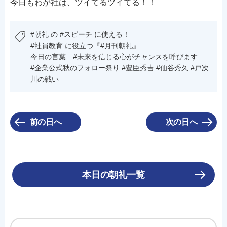
今日もわが社は、ツイてるツイてる！！
#朝礼 の #スピーチ に使える！
#社員教育 に役立つ『#月刊朝礼』
今日の言葉 #未来を信じる心がチャンスを呼びます
#企業公式秋のフォロー祭り #豊臣秀吉 #仙谷秀久 #戸次
川の戦い
前の日へ
次の日へ
本日の朝礼一覧