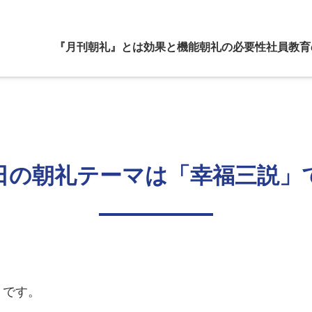
『月刊朝礼』とは
効果と機能
朝礼の必要性
社員教育
日の朝礼テーマは「幸福三説」
」
です。