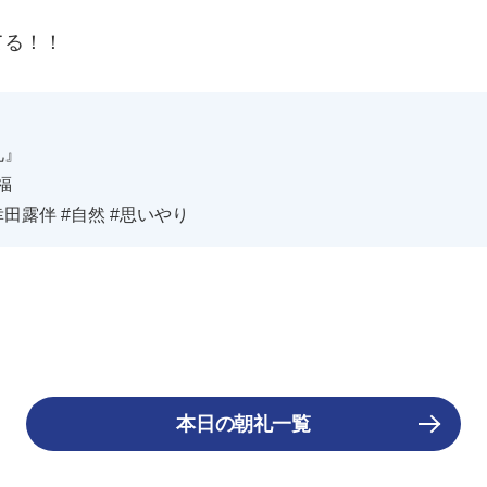
てる！！
礼』
福
田露伴 #自然 #思いやり
本日の朝礼一覧