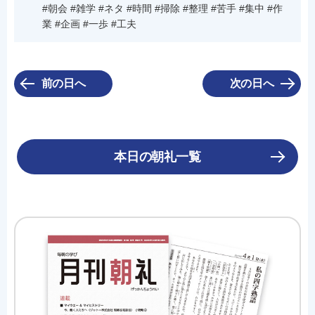
#朝会 #雑学 #ネタ #時間 #掃除 #整理 #苦手 #集中 #作
業 #企画 #一歩 #工夫
前の日へ
次の日へ
本日の朝礼一覧