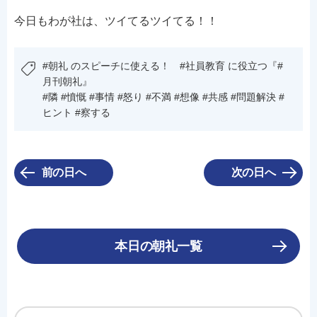
今日もわが社は、ツイてるツイてる！！
#朝礼 のスピーチに使える！ #社員教育 に役立つ『#
月刊朝礼』
#隣 #憤慨 #事情 #怒り #不満 #想像 #共感 #問題解決 #
ヒント #察する
前の日へ
次の日へ
本日の朝礼一覧