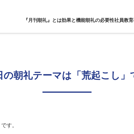
『月刊朝礼』とは
効果と機能
朝礼の必要性
社員教育
日の朝礼テーマは「荒起こし」
」
です。