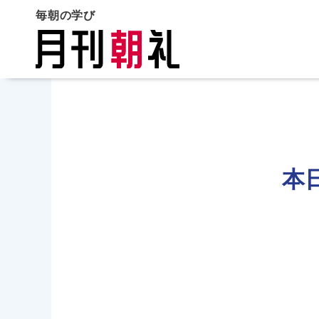
毎朝の学び
本