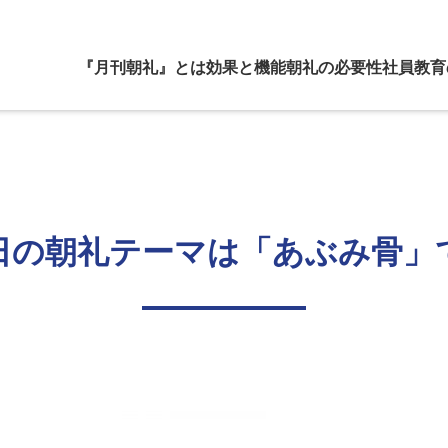
『月刊朝礼』とは
効果と機能
朝礼の必要性
社員教育
日の朝礼テーマは「あぶみ骨」